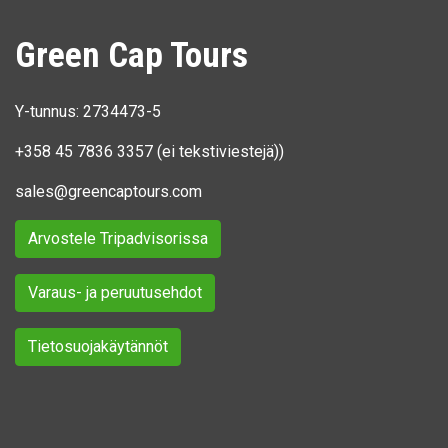
Green Cap Tours
Y-tunnus: 2734473-5
+358 45 7836 3357
(ei tekstiviestejä))
sales@greencaptours.com
Arvostele Tripadvisorissa
Varaus- ja peruutusehdot
Tietosuojakäytännöt