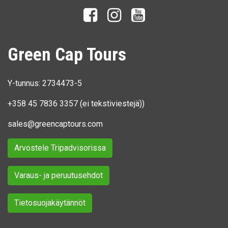
Green Cap Tours
Y-tunnus: 2734473-5
+358 45 7836 3357
(ei tekstiviestejä))
sales@greencaptours.com
Arvostele Tripadvisorissa
Varaus- ja peruutusehdot
Tietosuojakäytännöt