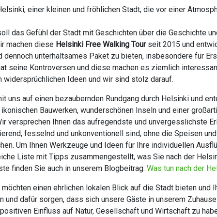
lsinki, einer kleinen und fröhlichen Stadt, die vor einer Atmosp
oll das Gefühl der Stadt mit Geschichten über die Geschichte un
Wir machen diese
Helsinki Free Walking Tour
seit 2015 und entwic
nd dennoch unterhaltsames Paket zu bieten, insbesondere für Er
hat seine Kontroversen und diese machen es ziemlich interessan
en widersprüchlichen Ideen und wir sind stolz darauf.
t uns auf einen bezaubernden Rundgang durch Helsinki und ent
t ikonischen Bauwerken, wunderschönen Inseln und einer großarti
ir versprechen Ihnen das aufregendste und unvergesslichste Er
ierend, fesselnd und unkonventionell sind, ohne die Speisen un
chen. Um Ihnen Werkzeuge und Ideen für Ihre individuellen Ausflü
iche Liste mit Tipps zusammengestellt, was Sie nach der Helsin
iste finden Sie auch in unserem Blogbeitrag:
Was tun nach der Hel
möchten einen ehrlichen lokalen Blick auf die Stadt bieten und 
ten und dafür sorgen, dass sich unsere Gäste in unserem Zuhause
 positiven Einfluss auf Natur, Gesellschaft und Wirtschaft zu hab