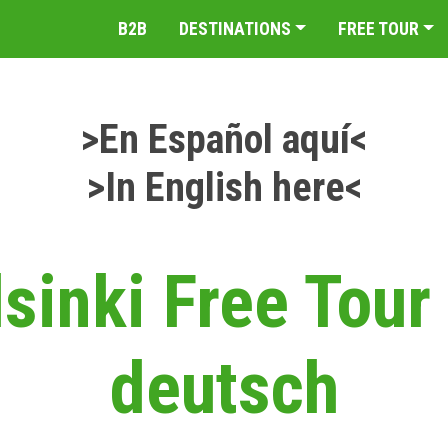
B2B
DESTINATIONS
FREE TOUR
>En Español aquí<
>In English here<
sinki Free Tour
deutsch